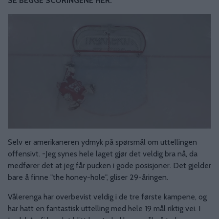
SE BEGGE SCORINGENE HER:
Selv er amerikaneren ydmyk på spørsmål om uttellingen
offensivt. -Jeg synes hele laget gjør det veldig bra nå, da
medfører det at jeg får pucken i gode posisjoner. Det gjelder
bare å finne "the honey-hole", gliser 29-åringen.
Vålerenga har overbevist veldig i de tre første kampene, og
har hatt en fantastisk uttelling med hele 19 mål riktig vei. I