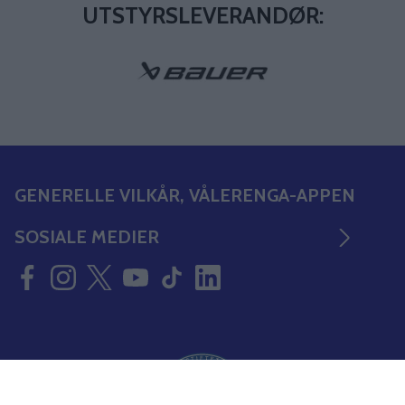
UTSTYRSLEVERANDØR:
GENERELLE VILKÅR, VÅLERENGA-APPEN
SOSIALE MEDIER