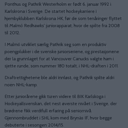
Ponthus og Pathrik Westerholm er født 6. januar 1992 i
Karlskrona i Sverige. De startet hockeykarriere i
hjembyklubben Karlskrona HK, før de som tenåringer flyttet
til Malmö Redhawks' juniorapparat, hvor de spilte fra 2008
til 2012.
I Malmö utviklet særlig Pathrik seg som en produktiv
poengplukker i de svenske juniorseriene, og prestasjonene
der la grunnlaget for at Vancouver Canucks valgte ham i
sjette runde, som nummer 180 totalt, i NHL-draften i 2011.
Draftrettighetene ble aldri innløst, og Pathrik spilte aldri
noen NHL-kamp.
Etter juniorårene gikk turen videre til BIK Karlskoga i
Hockeyallsvenskan, det nest øverste nivået i Sverige, der
brødrene fikk verdifull erfaring på seniornivå.
Gjennombruddet i SHL kom med Brynäs IF, hvor begge
debuterte i sesongen 2014/15.