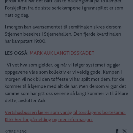
Jordal Amfi har det blitt kun to baklengsmål på to kamper.
Forskjellen fra de siste seriekampene i grunnspillet er som
natt og dag.
I morgen kan avansementet til semifinalen sikres dersom
Stjernen beseires i Stjernehallen. Den fjerde kvartfinalen
har kampstart 19:00.
LES OGSÅ:
MARK AUK LANGTIDSSKADET
-Vi vet hva som gjelder, og når vi følger systemet og gjør
oppgavene våre som kollektiv er vi veldig gode. Kampen i
morgen vil nok bli den tøffeste vi har spilt mot dem, for de
kommer til å kjempe med alt de har. Men dersom vi gjør det
samme som har gitt oss seirene så langt kommer vi til å klare
dette, avslutter Auk.
Vertshusbussen kjører som vanlig til torsdagens bortekamp.
Klikk her for påmelding og mer informasjon.
KYRRE MERG