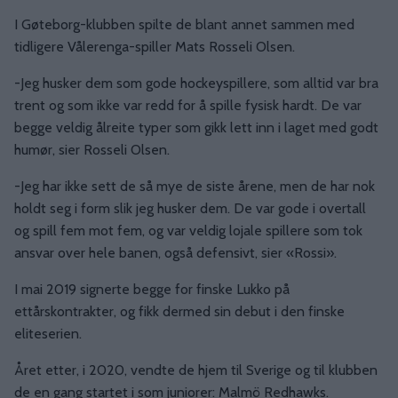
I Gøteborg-klubben spilte de blant annet sammen med
tidligere Vålerenga-spiller Mats Rosseli Olsen.
-Jeg husker dem som gode hockeyspillere, som alltid var bra
trent og som ikke var redd for å spille fysisk hardt. De var
begge veldig ålreite typer som gikk lett inn i laget med godt
humør, sier Rosseli Olsen.
-Jeg har ikke sett de så mye de siste årene, men de har nok
holdt seg i form slik jeg husker dem. De var gode i overtall
og spill fem mot fem, og var veldig lojale spillere som tok
ansvar over hele banen, også defensivt, sier «Rossi».
I mai 2019 signerte begge for finske Lukko på
ettårskontrakter, og fikk dermed sin debut i den finske
eliteserien.
Året etter, i 2020, vendte de hjem til Sverige og til klubben
de en gang startet i som juniorer: Malmö Redhawks.