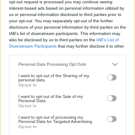
opt-out request is processed you may continue seeing
interest-based ads based on personal information utilized by
De tre siste sesongene har de spilt for Luuko, som endte
us or personal information disclosed to third parties prior to
som nummer fem i den finske eliteserien forrige sesong.
your opt-out. You may separately opt-out of the further
disclosure of your personal information by third parties on the
-Vi får to spillere som kjenner hverandre og hverandres spill
IAB’s list of downstream participants. This information may
bedre enn noen andre, og den kjemien tror jeg blir en styrke
also be disclosed by us to third parties on the
IAB’s List of
for oss i tette kamper. Samtidig får vi bredde og fleksibilitet
Downstream Participants
that may further disclose it to other
third parties.
med Pathrik med sin spillforståelse på centerplass, og
Ponthus med sin fysiske, målfarlige stil på kanten. Det er
Please note that this website/app uses one or more Google
Personal Data Processing Opt Outs
sjelden vi får hente inn to spillere av dette kaliberet i
services and may gather and store information including but
not limited to your visit or usage behaviour. You may click to
I want to opt-out of the Sharing of my
samme slag, sier Ask.
personal data.
grant or deny consent to Google and its third-party tags to
Opted In
use your data for below specified purposes in below Google
consent section.
I want to opt-out of the Sale of my
Personal Data.
Opted In
I want to opt-out of processing my
Personal Data for Targeted Advertising.
Opted In