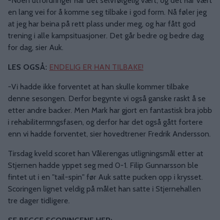
-Noen utfordringer har det selvfølgelig vært, og det har vært
en lang vei for å komme seg tilbake i god form. Nå føler jeg
at jeg har beina på rett plass under meg, og har fått god
trening i alle kampsituasjoner. Det går bedre og bedre dag
for dag, sier Auk.
LES OGSÅ:
ENDELIG ER HAN TILBAKE!
-Vi hadde ikke forventet at han skulle kommer tilbake
denne sesongen. Derfor begynte vi også ganske raskt å se
etter andre backer. Men Mark har gjort en fantastisk bra jobb
i rehabilitermngsfasen, og derfor har det også gått fortere
enn vi hadde forventet, sier hovedtrener Fredrik Andersson.
Tirsdag kveld scoret han Vålerengas utligningsmål etter at
Stjernen hadde yppet seg med 0-1. Filip Gunnarsson ble
fintet ut i en "tail-spin" før Auk satte pucken opp i krysset.
Scoringen lignet veldig på målet han satte i Stjernehallen
tre dager tidligere.