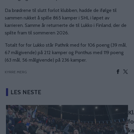
Da brødrene til slutt forlot klubben, hadde de ifølge til
sammen rukket å spille 865 kamper i SHL i løpet av
karrieren. Samme år returnerte de til Lukko i Finland, der de
spilte fram til sommeren 2026.
Totalt for for Lukko står Pathrik med for 106 poeng (39 mål,
67 målgivende) på 212 kamper og Ponthus med 119 poeng
(63 mål, 56 målgivende) på 236 kamper.
KYRRE MERG
LES NESTE
Kl
fo
k