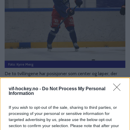
Foto: Kyrre Merg
De to tvillingene har posisjoner som center og løper, der
Pathrik er center med venstrefatning, og Ponthus er løper
med høyrefatning, Begge brødrene beskrives som spillere
vif-hockey.no -
Do Not Process My Personal
Information
med godt overblikk og en fysisk, arbeidsom spillestil, og har
fulgt hverandre gjennom nesten hele den tolv år lange
If you wish to opt-out of the sale, sharing to third parties, or
seniorkarrieren med hovedvekt på SHL og den finske
processing of your personal or sensitive information for
eliteserien.
targeted advertising by us, please use the below opt-out
section to confirm your selection. Please note that after your
MØT DE PÅ TRENING PÅ JORDAL!