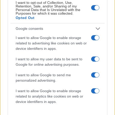
I want to opt-out of Collection, Use,
Retention, Sale, and/or Sharing of my
Personal Data that Is Unrelated with the
Purposes for which it was collected.
Opted Out
Google consents
Foto: Kyrre Merg
I want to allow Google to enable storage
related to advertising like cookies on web or
Han kontaktet selv tvillingene i begynnelsen av
device identifiers in apps.
sommerferien, som blant annet har spilt sammen med
tidligere Vålerenga-spiller Mats Rosseli Olsen i Frölunda og
I want to allow my user data to be sent to
nåværende VIF-profil Henrik Larsson i BIK Karlskoga.
Google for online advertising purposes.
-Da Morten tok kontakt og viste interesse syntes vi det
I want to allow Google to send me
personalized advertising.
hørtes bra ut. Vi har også kjent Henrik (Larsson) siden vi
spilte i Karlskoga sammen for noen år siden, og han har
I want to allow Google to enable storage
snakket masse positivt om klubben og Oslo. Så da tok vi
related to analytics like cookies on web or
beslutningen, og nå er vi glade for å være her, sier Ponthus
device identifiers in apps.
Westerholm.