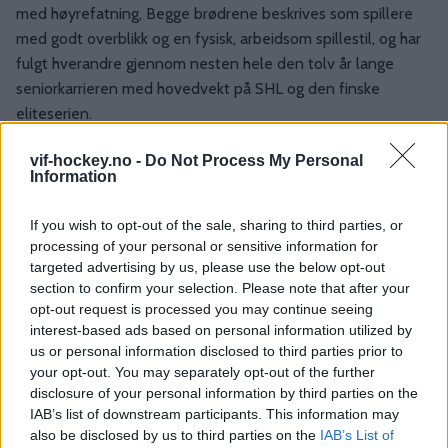
med høyrefatning, Begge brødrene beskrives som spillere
med godt overblikk og en fysisk, arbeidsom spillestil, og har
fulgt hverandre gjennom nesten hele den tolv år lange
seniorkarrieren med hovedvekt på SHL og den finske
eliteserien.
MØT DE PÅ TRENING PÅ JORDAL!
vif-hockey.no -
Do Not Process My Personal
Information
De tre siste sesongene har de spilt for Luuko, som endte
som nummer fem i den finske eliteserien forrige sesong.
If you wish to opt-out of the sale, sharing to third parties, or
processing of your personal or sensitive information for
-Vi får to spillere som kjenner hverandre og hverandres spill
targeted advertising by us, please use the below opt-out
bedre enn noen andre, og den kjemien tror jeg blir en styrke
section to confirm your selection. Please note that after your
opt-out request is processed you may continue seeing
for oss i tette kamper. Samtidig får vi bredde og fleksibilitet
interest-based ads based on personal information utilized by
med Pathrik med sin spillforståelse på centerplass, og
us or personal information disclosed to third parties prior to
Ponthus med sin fysiske, målfarlige stil på kanten. Det er
your opt-out. You may separately opt-out of the further
sjelden vi får hente inn to spillere av dette kaliberet i
disclosure of your personal information by third parties on the
samme slag, sier Ask.
IAB’s list of downstream participants. This information may
also be disclosed by us to third parties on the
IAB’s List of