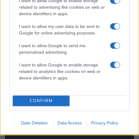
-Da Morten tok kontakt og viste interesse syntes vi det
I want to allow Google to enable storage
related to advertising like cookies on web or
hørtes bra ut. Vi har også kjent Henrik (Larsson) siden vi
device identifiers in apps.
spilte i Karlskoga sammen for noen år siden, og han har
snakket masse positivt om klubben og Oslo. Så da tok vi
I want to allow my user data to be sent to
beslutningen, og nå er vi glade for å være her, sier Ponthus
Google for online advertising purposes.
Westerholm.
I want to allow Google to send me
Brødrene ankom Oslo så sent som i helgen, og stilte på
personalized advertising.
trening sammen med resten av troppen mandag morgen.
I want to allow Google to enable storage
related to analytics like cookies on web or
-Vi fikk et positivt førsteinntrykk. Hallen er veldig fin, og
device identifiers in apps.
treningene har gått bra. Det er harde treninger så vi er litt
slitne, men det er positivt. Vi liker å trene hardt så dette
passer oss bra, sier Pathrik Westerholm.
CONFIRM
Data Deletion
Data Access
Privacy Policy