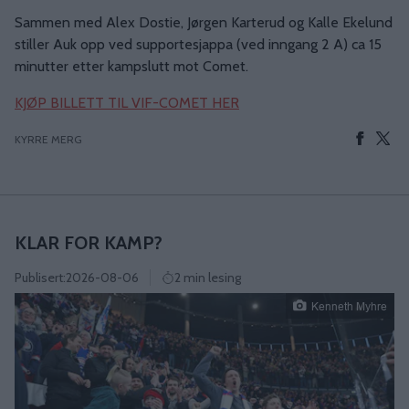
Sammen med Alex Dostie, Jørgen Karterud og Kalle Ekelund
stiller Auk opp ved supportesjappa (ved inngang 2 A) ca 15
minutter etter kampslutt mot Comet.
KJØP BILLETT TIL VIF-COMET HER
KYRRE MERG
KLAR FOR KAMP?
Publisert:
2026-08-06
2 min lesing
Kenneth Myhre