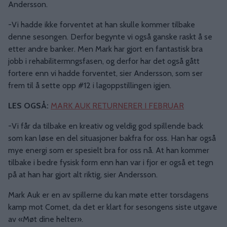
Andersson.
-Vi hadde ikke forventet at han skulle kommer tilbake
denne sesongen. Derfor begynte vi også ganske raskt å se
etter andre banker. Men Mark har gjort en fantastisk bra
jobb i rehabilitermngsfasen, og derfor har det også gått
fortere enn vi hadde forventet, sier Andersson, som ser
frem til å sette opp #12 i lagoppstillingen igjen.
LES OGSÅ:
MARK AUK RETURNERER I FEBRUAR
-Vi får da tilbake en kreativ og veldig god spillende back
som kan løse en del situasjoner bakfra for oss. Han har også
mye energi som er spesielt bra for oss nå. At han kommer
tilbake i bedre fysisk form enn han var i fjor er også et tegn
på at han har gjort alt riktig, sier Andersson.
Mark Auk er en av spillerne du kan møte etter torsdagens
kamp mot Comet, da det er klart for sesongens siste utgave
av «Møt dine helter».