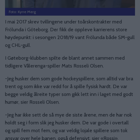
Foto: Kyrre Merg
I mai 2017 skrev tvillingene under toårskontrakter med
Frölunda i Göteborg. Der fikk de oppleve karrierens store
høydepunkt: i sesongen 2018/19 vant Frölunda både SM-gull
og CHL-gull.
I Gøteborg-klubben spilte de blant annet sammen med
tidligere Vålerenga-spiller Mats Rosseli Olsen.
-Jeg husker dem som gode hockeyspillere, som alltid var bra
trent og som ikke var redd for å spille fysisk hardt. De var
begge veldig ålreite typer som gikk lett inn i laget med godt
humør, sier Rosseli Olsen.
-Jeg har ikke sett de så mye de siste årene, men de har nok
holdt seg i form slik jeg husker dem. De var gode i overtall
og spill fem mot fem, og var veldig lojale spillere som tok
ansvar over hele banen, også defensivt, sier «Rossi».