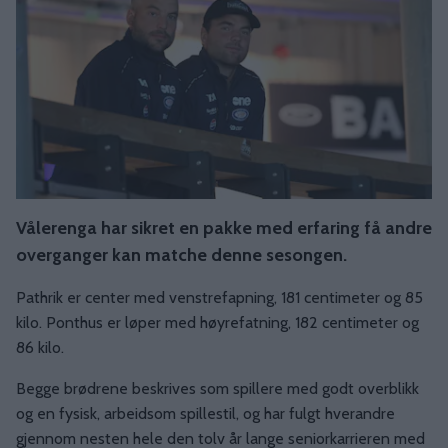
Vålerenga har sikret en pakke med erfaring få andre
overganger kan matche denne sesongen.
Pathrik er center med venstrefapning, 181 centimeter og 85
kilo. Ponthus er løper med høyrefatning, 182 centimeter og
86 kilo.
Begge brødrene beskrives som spillere med godt overblikk
og en fysisk, arbeidsom spillestil, og har fulgt hverandre
gjennom nesten hele den tolv år lange seniorkarrieren med