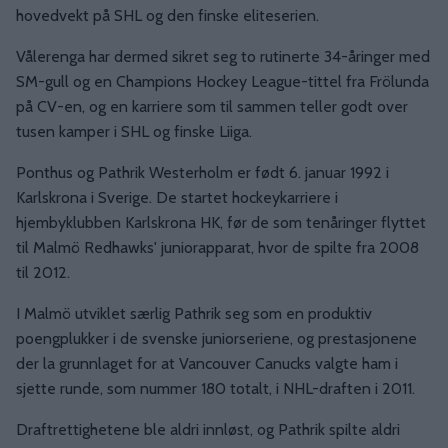
hovedvekt på SHL og den finske eliteserien.
Vålerenga har dermed sikret seg to rutinerte 34-åringer med
SM-gull og en Champions Hockey League-tittel fra Frölunda
på CV-en, og en karriere som til sammen teller godt over
tusen kamper i SHL og finske Liiga.
Ponthus og Pathrik Westerholm er født 6. januar 1992 i
Karlskrona i Sverige. De startet hockeykarriere i
hjembyklubben Karlskrona HK, før de som tenåringer flyttet
til Malmö Redhawks' juniorapparat, hvor de spilte fra 2008
til 2012.
I Malmö utviklet særlig Pathrik seg som en produktiv
poengplukker i de svenske juniorseriene, og prestasjonene
der la grunnlaget for at Vancouver Canucks valgte ham i
sjette runde, som nummer 180 totalt, i NHL-draften i 2011.
Draftrettighetene ble aldri innløst, og Pathrik spilte aldri