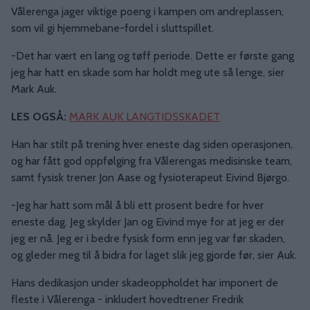
Vålerenga jager viktige poeng i kampen om andreplassen,
som vil gi hjemmebane-fordel i sluttspillet.
-Det har vært en lang og tøff periode. Dette er første gang
jeg har hatt en skade som har holdt meg ute så lenge, sier
Mark Auk.
LES OGSÅ:
MARK AUK LANGTIDSSKADET
Han har stilt på trening hver eneste dag siden operasjonen,
og har fått god oppfølging fra Vålerengas medisinske team,
samt fysisk trener Jon Aase og fysioterapeut Eivind Bjørgo.
-Jeg har hatt som mål å bli ett prosent bedre for hver
eneste dag. Jeg skylder Jan og Eivind mye for at jeg er der
jeg er nå. Jeg er i bedre fysisk form enn jeg var før skaden,
og gleder meg til å bidra for laget slik jeg gjorde før, sier Auk.
Hans dedikasjon under skadeoppholdet har imponert de
fleste i Vålerenga - inkludert hovedtrener Fredrik