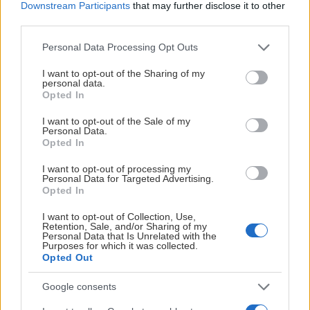
Downstream Participants
that may further disclose it to other
third parties.
Please note that this website/app uses one or more Google
Personal Data Processing Opt Outs
services and may gather and store information including but
not limited to your visit or usage behaviour. You may click to
I want to opt-out of the Sharing of my
personal data.
grant or deny consent to Google and its third-party tags to
Opted In
use your data for below specified purposes in below Google
consent section.
I want to opt-out of the Sale of my
Personal Data.
Opted In
I want to opt-out of processing my
Personal Data for Targeted Advertising.
Opted In
Foto: Kyrre Merg
I want to opt-out of Collection, Use,
Retention, Sale, and/or Sharing of my
Han kontaktet selv tvillingene i begynnelsen av
Personal Data that Is Unrelated with the
Purposes for which it was collected.
sommerferien, som blant annet har spilt sammen med
Opted Out
tidligere Vålerenga-spiller Mats Rosseli Olsen i Frölunda og
nåværende VIF-profil Henrik Larsson i BIK Karlskoga.
Google consents