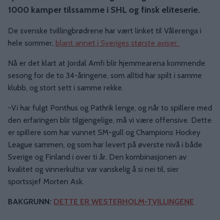
1000 kamper tilssamme i SHL og finsk eliteserie.
De svenske tvillingbrødrene har vært linket til Vålerenga i
hele sommer,
blant annet i Sveriges største aviser.
Nå er det klart at Jordal Amfi blir hjemmearena kommende
sesong for de to 34-åringene, som alltid har spilt i samme
klubb, og stort sett i samme rekke.
-Vi har fulgt Ponthus og Pathrik lenge, og når to spillere med
den erfaringen blir tilgjengelige, må vi være offensive. Dette
er spillere som har vunnet SM-gull og Champions Hockey
League sammen, og som har levert på øverste nivå i både
Sverige og Finland i over ti år. Den kombinasjonen av
kvalitet og vinnerkultur var vanskelig å si nei til, sier
sportssjef Morten Ask.
BAKGRUNN:
DETTE ER WESTERHOLM-TVILLINGENE