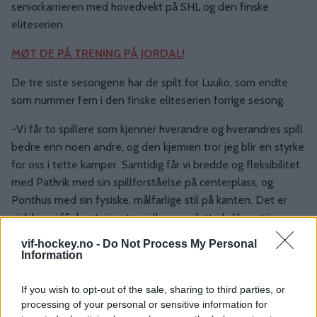
seniorkarrieren med hovedvekt på SHL og den finske
eliteserien.
MØT DE PÅ TRENING PÅ JORDAL!
De tre siste sesongene har de spilt for Luuko, som endte
som nummer fem i den finske eliteserien forrige sesong.
-Vi får to spillere som kjenner hverandre og hverandres spill
bedre enn noen andre, og den kjemien tror jeg blir en styrke
for oss i tette kamper. Samtidig får vi bredde og fleksibilitet
med Pathrik med sin spillforståelse på centerplass, og
Ponthus med sin fysiske, målfarlige stil på kanten. Det er
sjelden vi får hente inn to spillere av dette kaliberet i
samme slag, sier Ask.
vif-hockey.no -
Do Not Process My Personal
Information
If you wish to opt-out of the sale, sharing to third parties, or
processing of your personal or sensitive information for