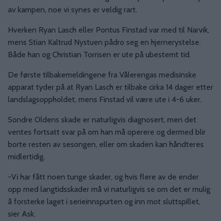
av kampen, noe vi synes er veldig rart.
Hverken Ryan Lasch eller Pontus Finstad var med til Narvik,
mens Stian Kaltrud Nystuen pådro seg en hjernerystelse.
Både han og Christian Torrisen er ute på ubestemt tid.
De første tilbakemeldingene fra Vålerengas medisinske
apparat tyder på at Ryan Lasch er tilbake cirka 14 dager etter
landslagsoppholdet, mens Finstad vil være ute i 4-6 uker.
Sondre Oldens skade er naturligvis diagnosert, men det
ventes fortsatt svar på om han må operere og dermed blir
borte resten av sesongen, eller om skaden kan håndteres
midlertidig.
-Vi har fått noen tunge skader, og hvis flere av de ender
opp med langtidsskader må vi naturligvis se om det er mulig
å forsterke laget i serieinnspurten og inn mot sluttspillet,
sier Ask.