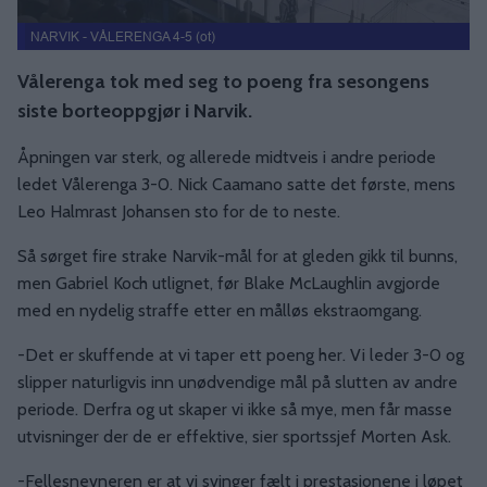
NARVIK - VÅLERENGA 4-5 (ot)
Vålerenga tok med seg to poeng fra sesongens
siste borteoppgjør i Narvik.
Åpningen var sterk, og allerede midtveis i andre periode
ledet Vålerenga 3-0. Nick Caamano satte det første, mens
Leo Halmrast Johansen sto for de to neste.
Så sørget fire strake Narvik-mål for at gleden gikk til bunns,
men Gabriel Koch utlignet, før Blake McLaughlin avgjorde
med en nydelig straffe etter en målløs ekstraomgang.
-Det er skuffende at vi taper ett poeng her. Vi leder 3-0 og
slipper naturligvis inn unødvendige mål på slutten av andre
periode. Derfra og ut skaper vi ikke så mye, men får masse
utvisninger der de er effektive, sier sportssjef Morten Ask.
-Fellesnevneren er at vi svinger fælt i prestasjonene i løpet