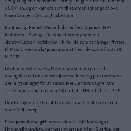
SM-gull og en Champions Hockey League-tittel fra Frölunda
på CV-en, og en karriere som til sammen teller godt over
tusen kamper i SHL og finske Liiga.
Ponthus og Pathrik Westerholm er født 6. januar 1992 i
Karlskrona i Sverige. De startet hockeykarriere i
hjembyklubben Karlskrona HK, før de som tenåringer flyttet
til Malmö Redhawks' juniorapparat, hvor de spilte fra 2008
til 2012.
I Malmö utviklet særlig Pathrik seg som en produktiv
poengplukker i de svenske juniorseriene, og prestasjonene
der la grunnlaget for at Vancouver Canucks valgte ham i
sjette runde, som nummer 180 totalt, i NHL-draften i 2011.
Draftrettighetene ble aldri innløst, og Pathrik spilte aldri
noen NHL-kamp.
Etter juniorårene gikk turen videre til BIK Karlskoga i
Hockeyallsvenskan, det nest øverste nivået i Sverige, der