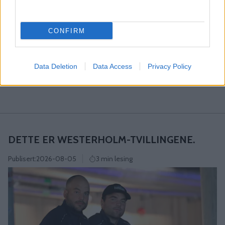
CONFIRM
MØT BRØDRENE WESTERHOLM
Data Deletion
Data Access
Privacy Policy
KYRRE MERG
DETTE ER WESTERHOLM-TVILLINGENE.
Publisert:
2026-08-05
3 min lesing