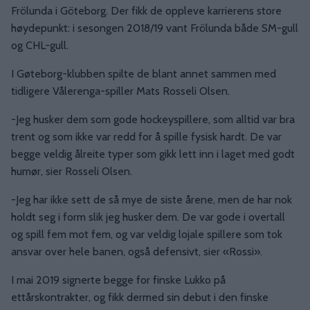
Frölunda i Göteborg. Der fikk de oppleve karrierens store
høydepunkt: i sesongen 2018/19 vant Frölunda både SM-gull
og CHL-gull.
I Gøteborg-klubben spilte de blant annet sammen med
tidligere Vålerenga-spiller Mats Rosseli Olsen.
-Jeg husker dem som gode hockeyspillere, som alltid var bra
trent og som ikke var redd for å spille fysisk hardt. De var
begge veldig ålreite typer som gikk lett inn i laget med godt
humør, sier Rosseli Olsen.
-Jeg har ikke sett de så mye de siste årene, men de har nok
holdt seg i form slik jeg husker dem. De var gode i overtall
og spill fem mot fem, og var veldig lojale spillere som tok
ansvar over hele banen, også defensivt, sier «Rossi».
I mai 2019 signerte begge for finske Lukko på
ettårskontrakter, og fikk dermed sin debut i den finske