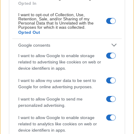
Opted In
beslutningen, og nå er vi glade for å være her, sier Ponthus
Westerholm.
I want to opt-out of Collection, Use,
Retention, Sale, and/or Sharing of my
Personal Data that Is Unrelated with the
Brødrene ankom Oslo så sent som i helgen, og stilte på
Purposes for which it was collected.
Opted Out
trening sammen med resten av troppen mandag morgen.
Google consents
-Vi fikk et positivt førsteinntrykk. Hallen er veldig fin, og
treningene har gått bra. Det er harde treninger så vi er litt
I want to allow Google to enable storage
slitne, men det er positivt. Vi liker å trene hardt så dette
related to advertising like cookies on web or
passer oss bra, sier Pathrik Westerholm.
device identifiers in apps.
I want to allow my user data to be sent to
Google for online advertising purposes.
I want to allow Google to send me
personalized advertising.
I want to allow Google to enable storage
related to analytics like cookies on web or
device identifiers in apps.