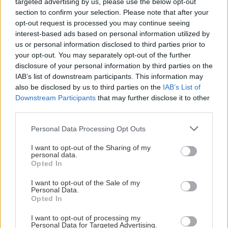
targeted advertising by us, please use the below opt-out
section to confirm your selection. Please note that after your
opt-out request is processed you may continue seeing
interest-based ads based on personal information utilized by
us or personal information disclosed to third parties prior to
your opt-out. You may separately opt-out of the further
disclosure of your personal information by third parties on the
IAB’s list of downstream participants. This information may
also be disclosed by us to third parties on the
IAB’s List of
Downstream Participants
that may further disclose it to other
third parties.
Foto: Kyrre Merg
Please note that this website/app uses one or more Google
Personal Data Processing Opt Outs
Han kontaktet selv tvillingene i begynnelsen av
services and may gather and store information including but
sommerferien, som blant annet har spilt sammen med
not limited to your visit or usage behaviour. You may click to
I want to opt-out of the Sharing of my
tidligere Vålerenga-spiller Mats Rosseli Olsen i Frölunda og
personal data.
grant or deny consent to Google and its third-party tags to
Opted In
nåværende VIF-profil Henrik Larsson i BIK Karlskoga.
use your data for below specified purposes in below Google
consent section.
I want to opt-out of the Sale of my
-Da Morten tok kontakt og viste interesse syntes vi det
Personal Data.
Opted In
hørtes bra ut. Vi har også kjent Henrik (Larsson) siden vi
spilte i Karlskoga sammen for noen år siden, og han har
I want to opt-out of processing my
Personal Data for Targeted Advertising.
snakket masse positivt om klubben og Oslo. Så da tok vi