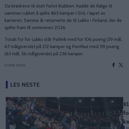
Da brødrene til slutt forlot klubben, hadde de ifølge til
sammen rukket å spille 865 kamper i SHL i løpet av
karrieren. Samme år returnerte de til Lukko i Finland, der de
spilte fram til sommeren 2026.
Totalt for for Lukko står Pathrik med for 106 poeng (39 mål,
67 målgivende) på 212 kamper og Ponthus med 119 poeng
(63 mål, 56 målgivende) på 236 kamper.
KYRRE MERG
LES NESTE
Kl
fo
k
B