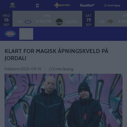
WED
SAT
EHL
E
16
19
4:30 PM
4:00
VIF
OILERS
FRI
SEP
SEP
KLART FOR MAGISK ÅPNINGSKVELD PÅ
JORDAL!
Publisert:
2025-09-15
2 min lesing