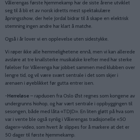
Vålerengas første hjemmekamp har de siste årene utviklet
seg til å bli et av norsk idretts mest spektakulære
åpningsshow, der hele Jordal bidrar til å skape en elektrisk
stemning ingen andre har klart å matche.
Også i år lover vi en opplevelse uten sidestykke.
Vi røper ikke alle hemmelighetene ennå, men vi kan allerede
avsløre at tre knallsterke musikalske krefter med har sterke
følelser for Vålerenga har jobbet sammen med klubben over
lengre tid, og vil være svært sentrale i det som skjer i
arenaen i øyeblikket før gutta entrer isen.
-
Herreløse
– rapduoen fra Oslo Øst regnes som kongene av
undergrunns hiohop, og har vært sentrale i oppbyggingen til
sesongen, både med låta «TDJD». En liten gløtt på hva som
var i vente ble også synlig i Vålerengas tradisjonelle «50
dager»-video, som hvert år slippes for å markere at det er
50 dager til første hjemmekamp.