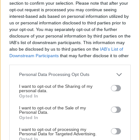
MED VÅLERENGA
section to confirm your selection. Please note that after your
opt-out request is processed you may continue seeing
Publisert:
2026-08-05
2 min lesing
interest-based ads based on personal information utilized by
us or personal information disclosed to third parties prior to
Foto: Kyrre Merg
your opt-out. You may separately opt-out of the further
disclosure of your personal information by third parties on the
IAB’s list of downstream participants. This information may
also be disclosed by us to third parties on the
IAB’s List of
Downstream Participants
that may further disclose it to other
third parties.
Please note that this website/app uses one or more Google
Personal Data Processing Opt Outs
services and may gather and store information including but
not limited to your visit or usage behaviour. You may click to
I want to opt-out of the Sharing of my
personal data.
grant or deny consent to Google and its third-party tags to
Opted In
use your data for below specified purposes in below Google
Ponthus og Pathrik Westerholm er Vålerenga-
consent section.
I want to opt-out of the Sale of my
spillere kommende sesong. Tvillingene har nesten
Personal Data.
1000 kamper tilssamme i SHL og finsk eliteserie.
Opted In
I want to opt-out of processing my
De svenske tvillingbrødrene har vært linket til Vålerenga i
Personal Data for Targeted Advertising.
hele sommer,
blant annet i Sveriges største aviser.
Opted In