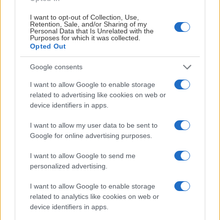
Nå er det klart at Jordal Amfi blir hjemmearena kommende
I want to opt-out of Collection, Use,
Retention, Sale, and/or Sharing of my
sesong for de to 34-åringene, som alltid har spilt i samme
Personal Data that Is Unrelated with the
Purposes for which it was collected.
klubb, og stort sett i samme rekke.
Opted Out
-Vi har fulgt Ponthus og Pathrik lenge, og når to spillere med
Google consents
den erfaringen blir tilgjengelige, må vi være offensive. Dette
I want to allow Google to enable storage
er spillere som har vunnet SM-gull og Champions Hockey
related to advertising like cookies on web or
League sammen, og som har levert på øverste nivå i både
device identifiers in apps.
Sverige og Finland i over ti år. Den kombinasjonen av
kvalitet og vinnerkultur var vanskelig å si nei til, sier
I want to allow my user data to be sent to
sportssjef Morten Ask.
Google for online advertising purposes.
BAKGRUNN:
DETTE ER WESTERHOLM-TVILLINGENE
I want to allow Google to send me
personalized advertising.
I want to allow Google to enable storage
related to analytics like cookies on web or
device identifiers in apps.