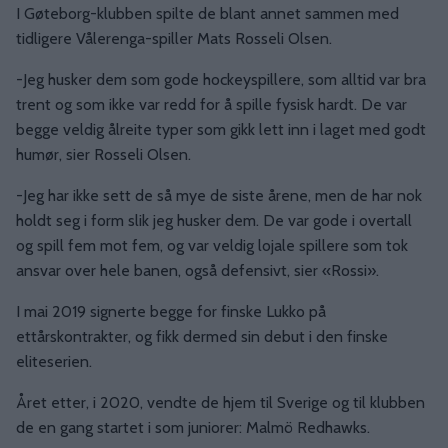
I Gøteborg-klubben spilte de blant annet sammen med
tidligere Vålerenga-spiller Mats Rosseli Olsen.
-Jeg husker dem som gode hockeyspillere, som alltid var bra
trent og som ikke var redd for å spille fysisk hardt. De var
begge veldig ålreite typer som gikk lett inn i laget med godt
humør, sier Rosseli Olsen.
-Jeg har ikke sett de så mye de siste årene, men de har nok
holdt seg i form slik jeg husker dem. De var gode i overtall
og spill fem mot fem, og var veldig lojale spillere som tok
ansvar over hele banen, også defensivt, sier «Rossi».
I mai 2019 signerte begge for finske Lukko på
ettårskontrakter, og fikk dermed sin debut i den finske
eliteserien.
Året etter, i 2020, vendte de hjem til Sverige og til klubben
de en gang startet i som juniorer: Malmö Redhawks.