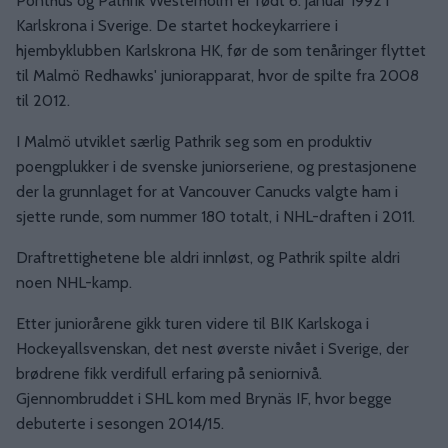
Ponthus og Pathrik Westerholm er født 6. januar 1992 i
Karlskrona i Sverige. De startet hockeykarriere i
hjembyklubben Karlskrona HK, før de som tenåringer flyttet
til Malmö Redhawks' juniorapparat, hvor de spilte fra 2008
til 2012.
I Malmö utviklet særlig Pathrik seg som en produktiv
poengplukker i de svenske juniorseriene, og prestasjonene
der la grunnlaget for at Vancouver Canucks valgte ham i
sjette runde, som nummer 180 totalt, i NHL-draften i 2011.
Draftrettighetene ble aldri innløst, og Pathrik spilte aldri
noen NHL-kamp.
Etter juniorårene gikk turen videre til BIK Karlskoga i
Hockeyallsvenskan, det nest øverste nivået i Sverige, der
brødrene fikk verdifull erfaring på seniornivå.
Gjennombruddet i SHL kom med Brynäs IF, hvor begge
debuterte i sesongen 2014/15.