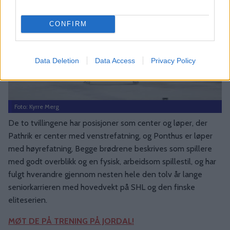
CONFIRM
Data Deletion
Data Access
Privacy Policy
Foto: Kyrre Merg
De to tvillingene har posisjoner som center og løper, der
Pathrik er center med venstrefatning, og Ponthus er løper
med høyrefatning, Begge brødrene beskrives som spillere
med godt overblikk og en fysisk, arbeidsom spillestil, og har
fulgt hverandre gjennom nesten hele den tolv år lange
seniorkarrieren med hovedvekt på SHL og den finske
eliteserien.
MØT DE PÅ TRENING PÅ JORDAL!