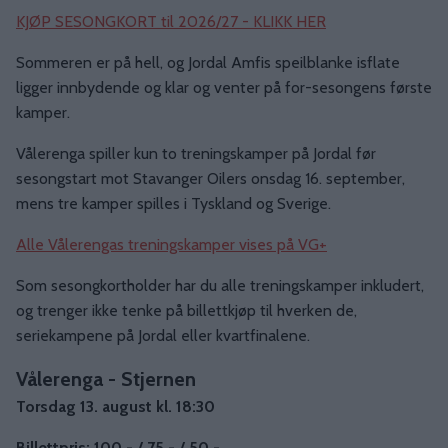
KJØP SESONGKORT til 2026/27 - KLIKK HER
Sommeren er på hell, og Jordal Amfis speilblanke isflate
ligger innbydende og klar og venter på for-sesongens første
kamper.
Vålerenga spiller kun to treningskamper på Jordal før
sesongstart mot Stavanger Oilers onsdag 16. september,
mens tre kamper spilles i Tyskland og Sverige.
Alle Vålerengas treningskamper vises på VG+
Som sesongkortholder har du alle treningskamper inkludert,
og trenger ikke tenke på billettkjøp til hverken de,
seriekampene på Jordal eller kvartfinalene.
Vålerenga - Stjernen
Torsdag 13. august kl. 18:30
Billettpris: 100,- / 75,- / 50,-