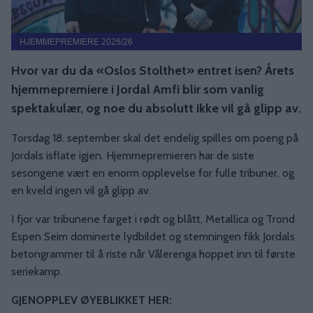
HJEMMEPREMIERE 2025/26
Hvor var du da «Oslos Stolthet» entret isen? Årets
hjemmepremiere i Jordal Amfi blir som vanlig
spektakulær, og noe du absolutt ikke vil gå glipp av.
Torsdag 18. september skal det endelig spilles om poeng på
Jordals isflate igjen. Hjemmepremieren har de siste
sesongene vært en enorm opplevelse for fulle tribuner, og
en kveld ingen vil gå glipp av.
I fjor var tribunene farget i rødt og blått, Metallica og Trond
Espen Seim dominerte lydbildet og stemningen fikk Jordals
betongrammer til å riste når Vålerenga hoppet inn til første
seriekamp.
GJENOPPLEV ØYEBLIKKET HER: