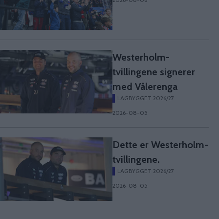
Westerholm-
tvillingene signerer
med Vålerenga
LAGBYGGET 2026/27
2026-08-05
Dette er Westerholm-
tvillingene.
LAGBYGGET 2026/27
2026-08-05