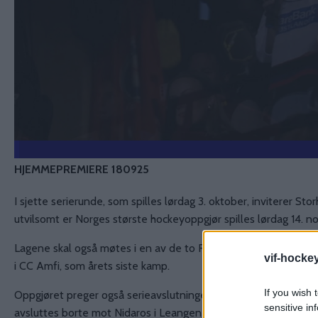
HJEMMEPREMIERE 180925
I sjette serierunde, som spilles lørdag 3. oktober, inviterer S
utvilsomt er Norges største hockeyoppgjør spilles lørdag 14. 
Lagene skal også møtes i en av de to Romjulskampene, og de
vif-hocke
i CC Amfi, som årets siste kamp.
If you wish 
Oppgjøret preger også serieavslutningen, der Vålerenga møter 
sensitive in
avsluttes borte mot Nidaros i Leangen Arena 13. mars.