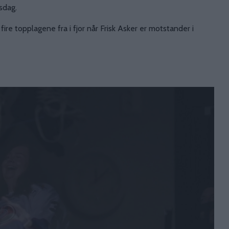
rsdag.
re topplagene fra i fjor når Frisk Asker er motstander i