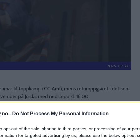
2025-09-22
torhamar til toppkamp i CC Amfi, mens returoppgjøret i det som
november på Jordal med nedslepp kl. 16:00.
t er forventninger om nærmere 7000 tilskuere 30. desember
y.no -
Do Not Process My Personal Information
to opt-out of the sale, sharing to third parties, or processing of your per
Storhamar på Jordal i nest-siste serierunde, før grunnserien
formation for targeted advertising by us, please use the below opt-out s