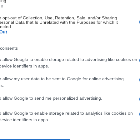
ing.
Vålerenga
Nidaros
Jordal Amfi
In
Vålerenga
Lillehammer
Jordal Amfi
o opt-out of Collection, Use, Retention, Sale, and/or Sharing
ersonal Data that Is Unrelated with the Purposes for which it
lected.
Ringerike
Vålerenga
Schjongshallen
Out
Vålerenga
Sparta
Jordal Amfi
consents
Vålerenga
Frisk Asker
Jordal Amfi
o allow Google to enable storage related to advertising like cookies on
evice identifiers in apps.
Stavanger
Vålerenga
DNB Arena
o allow my user data to be sent to Google for online advertising
s.
Vålerenga
Ringerike
Jordal Amfi
to allow Google to send me personalized advertising.
Lillehammer
Vålerenga
Eidsiva Arena
o allow Google to enable storage related to analytics like cookies on
Nidaros
Vålerenga
Leangen Arena
evice identifiers in apps.
Vålerenga
Storhamar
Jordal Amfi