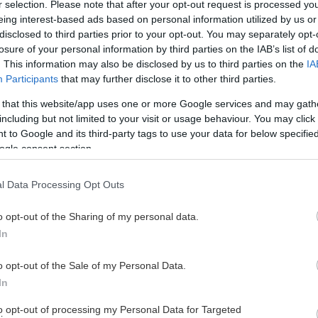
r selection. Please note that after your opt-out request is processed y
eing interest-based ads based on personal information utilized by us or
store kick-off før sesongstart skjer fredag 4. september, når
disclosed to third parties prior to your opt-out. You may separately opt-
losure of your personal information by third parties on the IAB’s list of
. This information may also be disclosed by us to third parties on the
IA
Participants
that may further disclose it to other third parties.
Hjemmelag
Bortelag
Bane
 that this website/app uses one or more Google services and may gath
including but not limited to your visit or usage behaviour. You may click 
Vålerenga
Stavanger
Jordal Amfi
 to Google and its third-party tags to use your data for below specifi
ogle consent section.
Frisk Asker
Vålerenga
Varner Arena
l Data Processing Opt Outs
Sparta
Vålerenga
Sparta Amfi
o opt-out of the Sharing of my personal data.
Vålerenga
Narvik
Jordal Amfi
In
Stjernen
Vålerenga
Stjernehallen
o opt-out of the Sale of my Personal Data.
In
Storhamar
Vålerenga
CC-Amfi
to opt-out of processing my Personal Data for Targeted