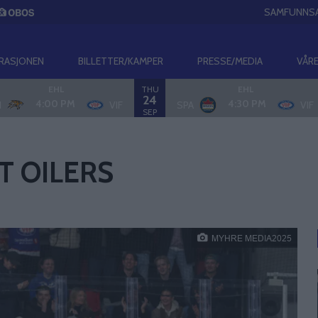
SAMFUNNS
RASJONEN
BILLETTER/KAMPER
PRESSE/MEDIA
VÅRE
THU
EHL
EHL
24
4:00 PM
4:30 PM
I
VIF
SPA
VIF
SEP
T OILERS
MYHRE MEDIA2025