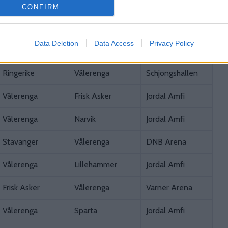
Narvik
Vålerenga
Nordkraft Arena
CONFIRM
Vålerenga
Stjernen
Jordal Amfi
Data Deletion
Data Access
Privacy Policy
Vålerenga
Nidaros
Jordal Amfi
Ringerike
Vålerenga
Schjongshallen
Vålerenga
Frisk Asker
Jordal Amfi
Vålerenga
Narvik
Jordal Amfi
Stavanger
Vålerenga
DNB Arena
Vålerenga
Lillehammer
Jordal Amfi
Frisk Asker
Vålerenga
Varner Arena
Vålerenga
Sparta
Jordal Amfi