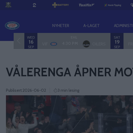
NYHETER
A-LAGET
ADMINIST
WED
SAT
EHL
16
19
4:30 PM
VIF
OILERS
FR
SEP
SEP
VÅLERENGA ÅPNER MO
Publisert:
2026-06-02
3 min lesing